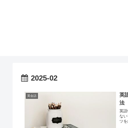
2025-02
英
英会話
法
英語
ない
ツを