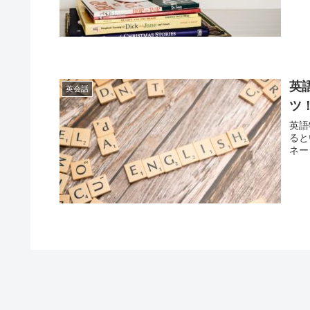
英
英会話
ツ
英語
ると
ネー