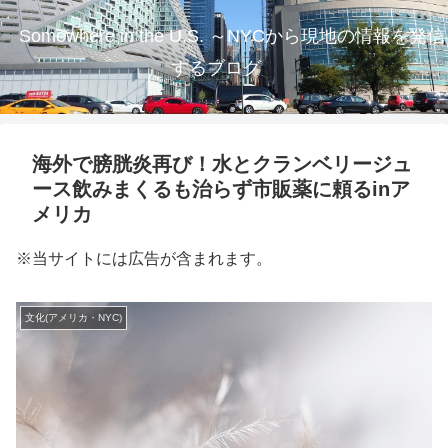
Somewhere in the U.S. ～NYCから現地の情報を発信
するブログ
海外で膀胱炎再び！水とクランベリージュ
ース飲みまくるも治らず市販薬に頼るinア
メリカ
※当サイトには広告が含まれます。
文化(アメリカ・NYC)