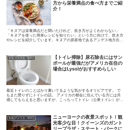
方から栄養満点の食べ方までご紹
介！
「キヌアは栄養満点だと聞いたけれど、炊き方がよくわからない」
「キヌアを使った簡単レシピを知りたい」という方に向けて、炊き方
やレシピを紹介しています。キヌアの原産地であるアンデス地方出身
者直伝の炊き方なので、ぜひ参考に！！
【トイレ掃除】尿石除去にはサン
文化(アメリカ・NYC)
ポールが最強だがアメリカ在住の
場合はLysolがおすすめらしい
最近トイレのことばかり書いてるような気がするオリビアです。 で
もまた懲りずにトイレの話。 アメリカの都会に住んでいる方には共
感してもらえると思いますが、こっちってトイレ（公衆トイレ）がと
てつもなく汚いんですよ。 もうね、汚いの...
ニューヨークの夜景スポット！観
文化(アメリカ・NYC)
光客少な目！クイーンズのガント
リープラザ・ステート・パークに