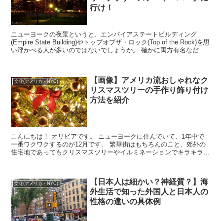
行け！
ニューヨークの夜景というと、エンパイアステートビルディング
(Empire State Building)やトップオブザ・ロック(Top of the Rock)を思
い浮かべる人が多いのではないでしょうか。 確かに両方有名なだけ
あって、...
【画像】アメリカ流おしゃれなク
文化(アメリカ・NYC)
リスマスツリーの手作り飾り付け
方法を紹介
こんにちは！ オリビアです。 ニューヨークに住んでいて、1年中で
一番ワクワクするのが12月です。 繁華街はもちろんのこと、郊外の
住宅地であってもクリスマスツリーやイルミネーションでキラキラ輝
いているからです。 また、ホリデー...
【日本人は細かい？神経質？】海
文化(アメリカ・NYC)
外生活で知った外国人と日本人の
性格の違いの具体例