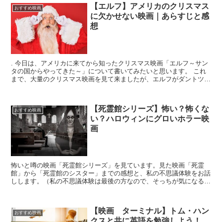
【エルフ】アメリカのクリスマス
おすすめ映画
に欠かせない映画｜あらすじと感
想
. 今日は、アメリカに来てから知ったクリスマス映画「エルフ～サン
タの国からやってきた～」について書いてみたいと思います。 これ
まで、大量のクリスマス映画を見て来ましたが、エルフがダントツで
一番好きです。 クリスマ...
【死霊館シリーズ】怖い？怖くな
おすすめ映画
い？ハロウィンにグロいホラー映
画
怖いと噂の映画「死霊館シリーズ」を見ています。見た映画「死霊
館」から「死霊館のシスター」までの感想と、私の不思議体験をお話
しします。（私の不思議体験は最後の方なので、そっちが気になる方
は必死のスクロールをお願いします） ハロ...
【映画 ターミナル】トム・ハン
おすすめ映画
クスと共に英語を勉強しよう！