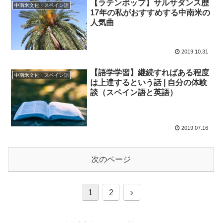
【ラテンポップ】サルサダンス歴
中南米文化・スペイン語
17年の私がおすすめする中南米の
人気曲
2019.10.31
【語学学習】継続すればある程度
中南米文化・スペイン語
は上達するという話 | 自分の体験
談（スペイン語と英語）
2019.07.16
次のページ
1
2