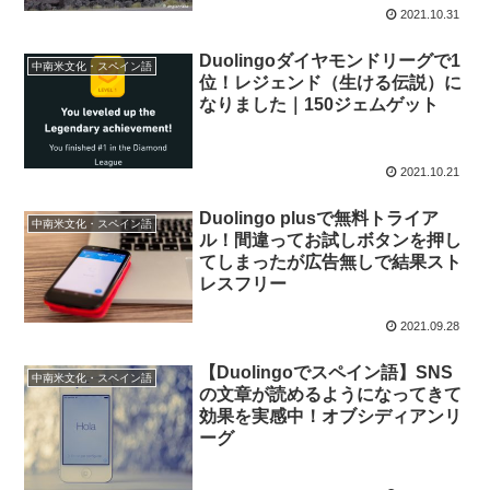
2021.10.31
Duolingoダイヤモンドリーグで1
中南米文化・スペイン語
位！レジェンド（生ける伝説）に
なりました｜150ジェムゲット
2021.10.21
Duolingo plusで無料トライア
中南米文化・スペイン語
ル！間違ってお試しボタンを押し
てしまったが広告無しで結果スト
レスフリー
2021.09.28
【Duolingoでスペイン語】SNS
中南米文化・スペイン語
の文章が読めるようになってきて
効果を実感中！オブシディアンリ
ーグ