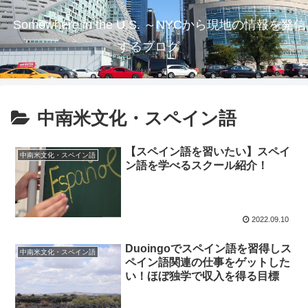
Somewhere in the U.S. ～NYCから現地の情報を発信
するブログ
中南米文化・スペイン語
【スペイン語を習いたい】スペイ
中南米文化・スペイン語
ン語を学べるスクール紹介！
2022.09.10
Duoingoでスペイン語を習得しス
中南米文化・スペイン語
ペイン語関連の仕事をゲットした
い！ほぼ独学で収入を得る目標