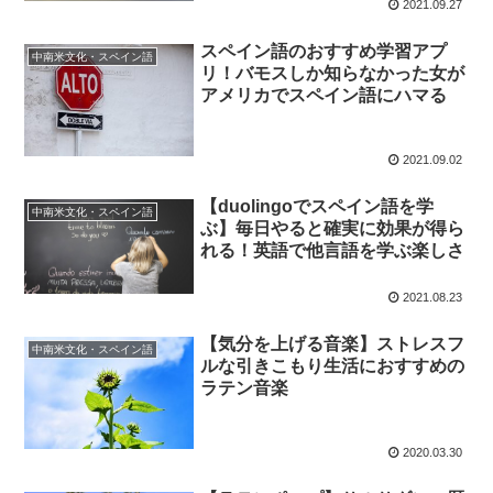
2021.09.27
スペイン語のおすすめ学習アプ
中南米文化・スペイン語
リ！バモスしか知らなかった女が
アメリカでスペイン語にハマる
2021.09.02
【duolingoでスペイン語を学
中南米文化・スペイン語
ぶ】毎日やると確実に効果が得ら
れる！英語で他言語を学ぶ楽しさ
2021.08.23
【気分を上げる音楽】ストレスフ
中南米文化・スペイン語
ルな引きこもり生活におすすめの
ラテン音楽
2020.03.30