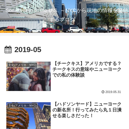
Somewhere in the U.S. ～NYCから現地の情報を発信
するブログ
2019-05
【チークキス】アメリカでする？
文化(アメリカ・NYC)
チークキスの意味やニューヨーク
での私の体験談
2019.05.31
【ハドソンヤード】ニューヨーク
文化(アメリカ・NYC)
の新名所！行ってみたら丸１日潰
せる楽しさだった！