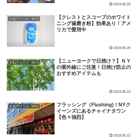
2019.05.29
【クレストとスコープのホワイト
文化(アメリカ・NYC)
ニング歯磨き粉】効果あり！アメ
リカで愛用中
2019.05.28
【ニューヨークで日焼け？】ＮＹ
文化(アメリカ・NYC)
の紫外線にご注意！日焼け防止の
おすすめアイテムも
2019.05.23
フラッシング（Flushing)！NYク
文化(アメリカ・NYC)
イーンズにあるチャイナタウン
【色々強烈】
2019.05.22