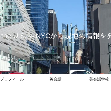
 in the U.S. ～NYCから現地の
プロフィール
英会話
英会話学校