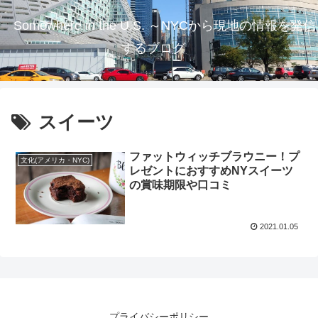
Somewhere in the U.S. ～NYCから現地の情報を発信
するブログ
スイーツ
ファットウィッチブラウニー！プ
文化(アメリカ・NYC)
レゼントにおすすめNYスイーツ
の賞味期限や口コミ
2021.01.05
プライバシーポリシー