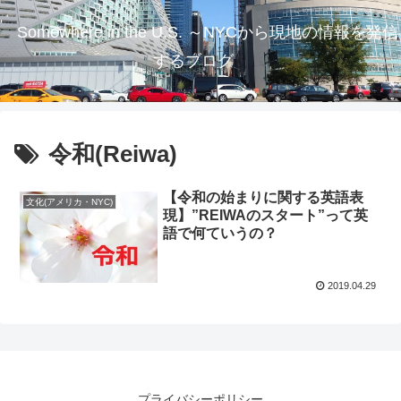
Somewhere in the U.S. ～NYCから現地の情報を発信
するブログ
令和(Reiwa)
【令和の始まりに関する英語表
文化(アメリカ・NYC)
現】”REIWAのスタート”って英
語で何ていうの？
2019.04.29
プライバシーポリシー