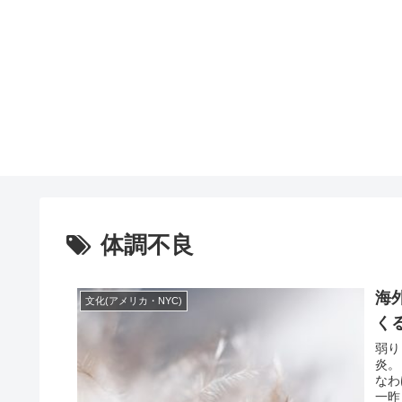
体調不良
海
文化(アメリカ・NYC)
く
弱り
炎。 もうーーーアメリカ来てから何回目よ？！ 辛すぎる・・・
なわけ
一昨