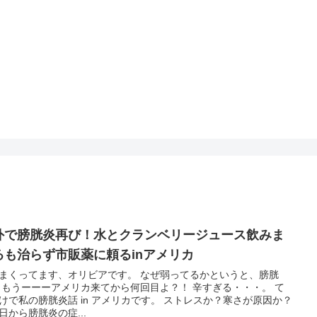
外で膀胱炎再び！水とクランベリージュース飲みま
るも治らず市販薬に頼るinアメリカ
まくってます、オリビアです。 なぜ弱ってるかというと、膀胱
。 て
で私の膀胱炎話 in アメリカです。 ストレスか？寒さが原因か？
日から膀胱炎の症...