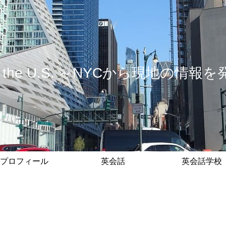
 in the U.S. ～NYCから現地の
プロフィール
英会話
英会話学校