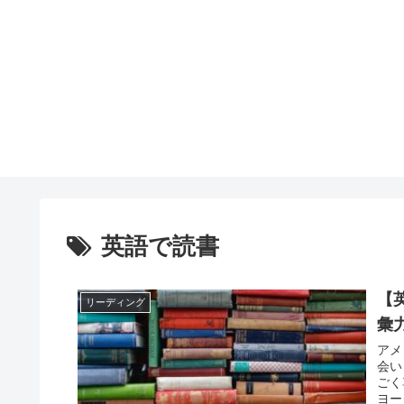
英語で読書
【
リーディング
彙
アメリカ
会い
ごく
ヨー