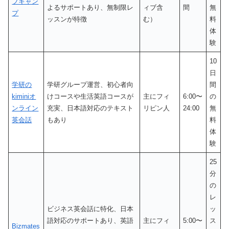
ブキャン
よるサポートあり、無制限レ
ィブ含
間
無
プ
ッスンが特徴
む）
料
体
験
10
日
学研の
学研グループ運営、初心者向
間
kiminiオ
けコースや生活英語コースが
主にフィ
6:00〜
の
ンライン
充実、日本語対応のテキスト
リピン人
24:00
無
英会話
もあり
料
体
験
25
分
の
レ
ビジネス英会話に特化、日本
ッ
語対応のサポートあり、英語
主にフィ
5:00〜
ス
Bizmates