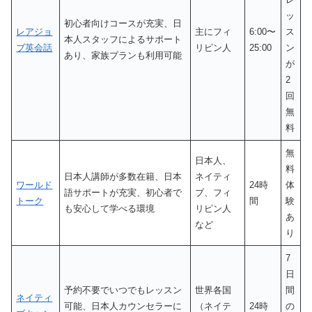
ッ
初心者向けコースが充実、日
レアジョ
主にフィ
6:00〜
ス
本人スタッフによるサポート
ブ英会話
リピン人
25:00
ン
あり、家族プランも利用可能
が
2
回
無
料
無
日本人、
料
日本人講師が多数在籍、日本
ネイティ
ワールド
24時
体
語サポートが充実、初心者で
ブ、フィ
トーク
間
験
も安心して学べる環境
リピン人
あ
など
り
7
日
予約不要でいつでもレッスン
世界各国
間
ネイティ
可能、日本人カウンセラーに
（ネイテ
24時
の