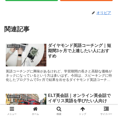
オリビア
関連記事
ダイヤモンド英語コーチング｜短
英会話学校
期間3ヶ月で上達したい人におす
すめ
英語コーチングに興味があるけれど、学習期間の長さと高額な価格が
ネックになっているという方は多いはず。今回は、スピーキングに特
化したプログラムで3ヶ月で結果を出せるダイヤモンド英語コーチン
グを紹介！価格も他社の1/3とめちゃ安です。無料カウンセリング情
報も紹介してます！
ELT英会話｜オンライン英会話で
英会話学校
イギリス英語を学びたい人向け
メニュー
ホーム
検索
トップ
サイドバー