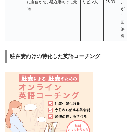
に自信がない駐在妻向けに最
リピン人
23:00
ン
適
が
1
回
無
料
駐在妻向けの特化した英語コーチング