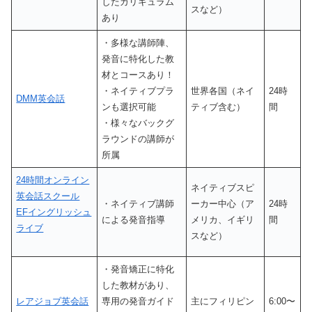
したカリキュラム
スなど）
あり
・多様な講師陣、
発音に特化した教
材とコースあり！
・ネイティブプラ
世界各国（ネイ
24時
DMM英会話
ンも選択可能
ティブ含む）
間
・様々なバックグ
ラウンドの講師が
所属
24時間オンライン
ネイティブスピ
英会話スクール
・ネイティブ講師
ーカー中心（ア
24時
EFイングリッシュ
による発音指導
メリカ、イギリ
間
ライブ
スなど）
・発音矯正に特化
した教材があり、
レアジョブ英会話
専用の発音ガイド
主にフィリピン
6:00〜