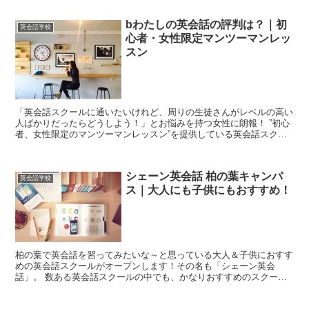
bわたしの英会話の評判は？｜初
英会話学校
心者・女性限定マンツーマンレッ
スン
「英会話スクールに通いたいけれど、周りの生徒さんがレベルの高い
人ばかりだったらどうしよう！」とお悩みを持つ女性に朗報！ ”初心
者、女性限定のマンツーマンレッスン”を提供している英会話スクー
ルがあるのです。このスクールには「病院勤務の医師・看護師向けの
短期集中英会話コース」があるので、医療関係者のあなたにもおすす
めです。
シェーン英会話 柏の葉キャンパ
英会話学校
ス｜大人にも子供にもおすすめ！
柏の葉で英会話を習ってみたいな～と思っている大人＆子供におすす
めの英会話スクールがオープンします！その名も「シェーン英会
話」。 数ある英会話スクールの中でも、かなりおすすめのスクール
です。とはいえ、「シェーン英会話ってどんなスクール...