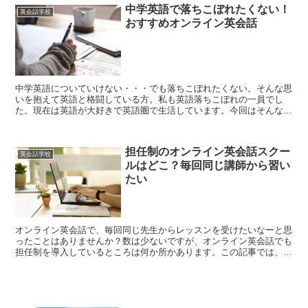
中学英語で落ちこぼれたくない！
英会話学校
おすすめオンライン英会話
中学英語についていけない・・・でも落ちこぼれたくない。そんな思
いを抱えて英語と格闘している方。私も英語落ちこぼれの一員でし
た。現在は英語が大好きで英語圏で生活しています。今回はそんな私
が自分の経験語りとおすすめのオンライン英会話を紹介しようと思い
ます。
担任制のオンライン英会話スクー
英会話学校
ルはどこ？毎回同じ講師から習い
たい
オンライン英会話で、毎回同じ先生からレッスンを受けたいなーと思
ったことはありませんか？数は少ないですが、オンライン英会話でも
担任制を導入しているところは何か所かあります。この記事では、担
任制のオンライン英会話をまとめてみました。同じ講師からレッスン
を受けるメリットについても紹介！