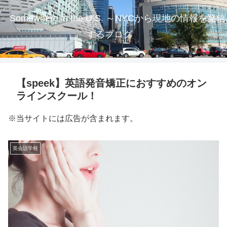
Somewhere in the U.S. ～NYCから現地の情報を発信
するブログ
【speek】英語発音矯正におすすめのオン
ラインスクール！
※当サイトには広告が含まれます。
英会話学校