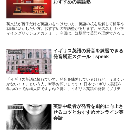
おすすめの英語塾
英文法が苦手だけど英語力をつけたい方、英語の核を理解して留学や
就職に活かしたい方。おすすめの英語塾があります。その名もリバテ
ィイングリッシュアカデミー。今回は、短期間で英語を理解できると
噂のリバティイングリッシュアカデミーを紹介！
イギリス英語の発音を練習できる
英会話学校
発音矯正スクール｜speek
「イギリス英語に憧れていて、発音を練習しているけれど、うまくい
かない！！」という人、挙手お願いします！ 日本でイギリス英語を
学ぶのって結構大変ですよね？特に、イギリス英語の発音（ブリティ
ッシュアクセント）をマスターしたいのに、練習方...
英語中級者が発音を劇的に向上さ
英会話学校
せるコツとおすすめオンライン英
会話