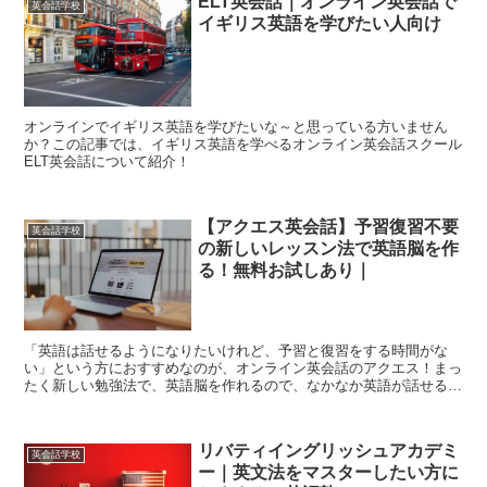
ELT英会話｜オンライン英会話で
英会話学校
イギリス英語を学びたい人向け
オンラインでイギリス英語を学びたいな～と思っている方いません
か？この記事では、イギリス英語を学べるオンライン英会話スクール
ELT英会話について紹介！
【アクエス英会話】予習復習不要
英会話学校
の新しいレッスン法で英語脳を作
る！無料お試しあり｜
「英語は話せるようになりたいけれど、予習と復習をする時間がな
い」という方におすすめなのが、オンライン英会話のアクエス！まっ
たく新しい勉強法で、英語脳を作れるので、なかなか英語が話せるよ
うにならないとお困りの方にぴったり。
リバティイングリッシュアカデミ
英会話学校
ー｜英文法をマスターしたい方に