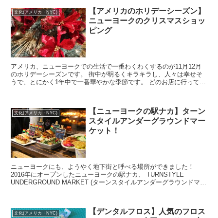
【アメリカのホリデーシーズン】
文化(アメリカ・NYC)
ニューヨークのクリスマスショッ
ピング
アメリカ、ニューヨークでの生活で一番わくわくするのが11月12月
のホリデーシーズンです。 街中が明るくキラキラし、人々は幸せそ
うで、とにかく1年中で一番華やかな季節です。 どのお店に行っても
大勢の人がクリスマスシ...
【ニューヨークの駅ナカ】ターン
文化(アメリカ・NYC)
スタイルアンダーグラウンドマー
ケット！
ニューヨークにも、ようやく地下街と呼べる場所ができました！
2016年にオープンしたニューヨークの駅ナカ、 TURNSTYLE
UNDERGROUND MARKET (ターンスタイルアンダーグラウンドマー
ケット）です。 ...
【デンタルフロス】人気のフロス
文化(アメリカ・NYC)