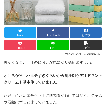
Twitter
Facebook
はてブ
Pocket
LINE
コピー
2024.02.21
2019.07.05
暖かくなると、汗のにおいが気になり始めますよね。
ところが私、
ハタチすぎぐらいから制汗剤もデオドラント
クリームも基本使っていません。
ただ、においエチケットに無頓着なわけではなく、ジャム
ウ石鹸はずっと使っていました。