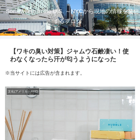
Somewhere in the U.S. ～NYCから現地の情報を発信
するブログ
【ワキの臭い対策】ジャムウ石鹸凄い！使
わなくなったら汗が匂うようになった
※当サイトには広告が含まれます。
文化(アメリカ・NYC)