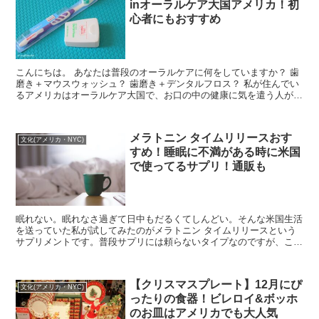
inオーラルケア大国アメリカ！初
心者にもおすすめ
こんにちは。 あなたは普段のオーラルケアに何をしていますか？ 歯
磨き＋マウスウォッシュ？ 歯磨き＋デンタルフロス？ 私が住んでい
るアメリカはオーラルケア大国で、お口の中の健康に気を遣う人がす
ごく多いです。 今日は数ある...
メラトニン タイムリリースおす
文化(アメリカ・NYC)
すめ！睡眠に不満がある時に米国
で使ってるサプリ！通販も
眠れない。眠れなさ過ぎて日中もだるくてしんどい。そんな米国生活
を送っていた私が試してみたのがメラトニン タイムリリースという
サプリメントです。普段サプリには頼らないタイプなのですが、これ
は私には合っていたみたい。日本からも購入できるので通販情報も紹
介！
【クリスマスプレート】12月にぴ
文化(アメリカ・NYC)
ったりの食器！ビレロイ&ボッホ
のお皿はアメリカでも大人気