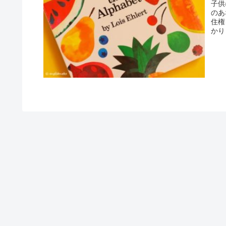
子供
のあ
住権
かり