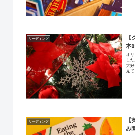
【
リーディング
本
オリビアです。 あ
したか？ 私はすごーーくありまし
大好
【
リーディング
み