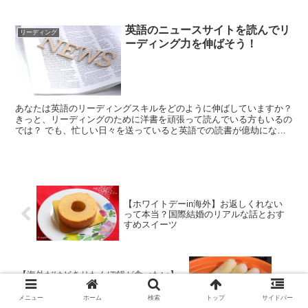
英語のニュースサイトを読んでリ
リーディング
ーディング力を伸ばそう！
あなたは英語のリーディングスキルをどのように伸ばしていますか？
きっと、リーディングのために洋書を頑張って読んでいる方もいるの
では？ でも、忙しい日々を送っていると英語での読書が億劫になる
ことってありますよね。だ・・・だるい！ ...
【ホワイトデーin海外】お返しくれない
って本当？国際結婚のリアルな話とおす
すめスイーツ
【海外だけどきりたんぽ鍋が食べたい】
切羽詰まったアメリカ在住者のきりたん
ぽレシピ！
メニュー
ホーム
検索
トップ
サイドバー