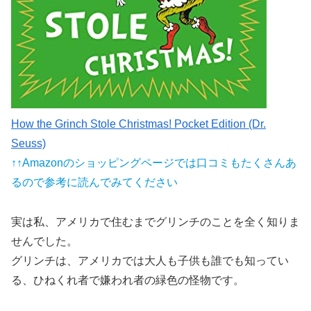
How the Grinch Stole Christmas! Pocket Edition (Dr.
Seuss)
↑↑Amazonのショッピングページでは口コミもたくさんあ
るので参考に読んでみてください
実は私、アメリカで住むまでグリンチのことを全く知りま
せんでした。
グリンチは、
アメリカでは大人も子供も誰でも知ってい
る、ひねくれ者で嫌われ者の緑色の怪物
です。