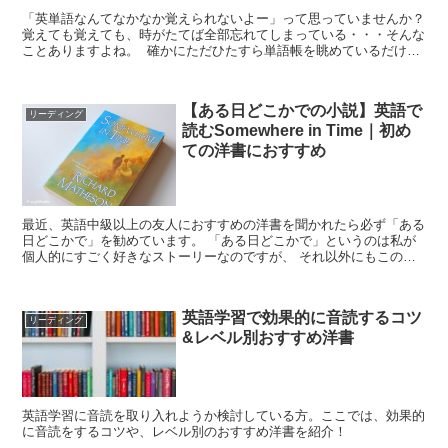
「英単語なんてなかなか覚えられないよー」って思っていませんか？
覚えても覚えても、時がたてば全部忘れてしまっている・・・そんな
ことありますよね。 確かにただひたすら単語帳を眺めているだけで
は効果は薄いです。（一度覚えてもそのうち忘れ...
【ある日どこかでの小説】英語で
リーディング
読むSomewhere in Time｜初め
ての洋書におすすめ
最近、英語中級以上の友人におすすめの洋書を聞かれたら必ず「ある
日どこかで」を勧めています。 「ある日どこかで」というのは私が
個人的にすごく好きなストーリーなのですが、 それ以外にもこの作
品をおすすめする理由がいくつかあります。 ...
英語学習で効果的に音読するコツ
リーディング
&レベル別おすすめ洋書
英語学習に音読を取り入れようか検討している方。ここでは、効果的
に音読をするコツや、レベル別のおすすめ洋書を紹介！