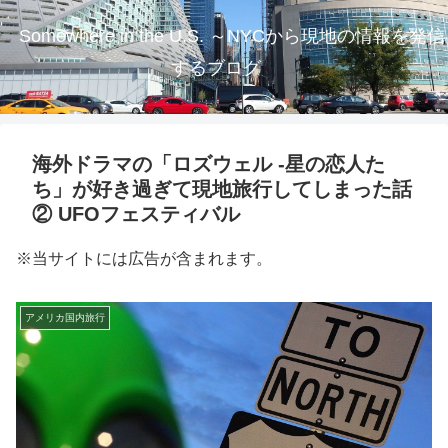
Somewhere in the U.S. ～NYCから現地の情報を発信
するブログ
海外ドラマの「ロズウェル -星の恋人た
ち」が好き過ぎて現地旅行してしまった話
② UFOフェスティバル
※当サイトには広告が含まれます。
アメリカ国内旅行