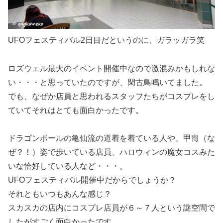
UFOフェスティバル2日目だというのに、ガラッガラ笑
ロズウェル最大のイベント開催中なので激混みかもしれな
い・・・と思っていたのですが、閑古鳥鳴いてました。
でも、なぜか
店員と思われるスタッフたちがコスプレ
をし
ていてそれはとても面白かったです。
ドラゴンボールの亀仙流の道着を着ている人や、甲冑（な
ぜ？！）姿で歩いている店員、ハロウィンの魔女コスみた
いな恰好している人
など・・・。
UFOフェスティバル開催中だからでしょうか？
それともいつもあんな感じ？
スカスカの店内にコスプレ店員が６～７人という謎空間で
したがすごく面白かったです。