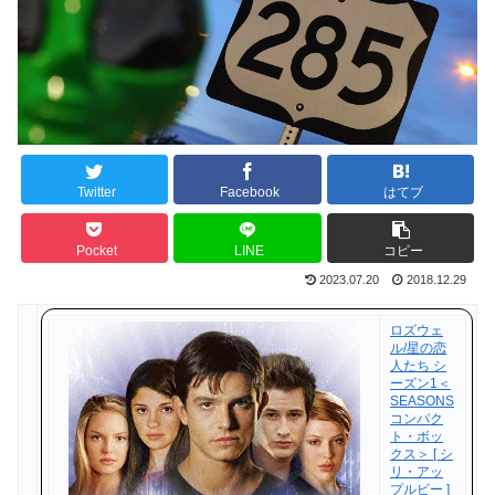
Twitter
Facebook
はてブ
Pocket
LINE
コピー
2023.07.20
2018.12.29
ロズウェ
ル/星の恋
人たち シ
ーズン1＜
SEASONS
コンパク
ト・ボッ
クス＞ [ シ
リ・アッ
プルビー ]