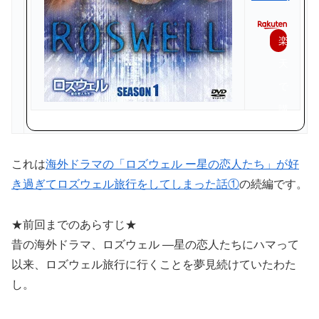
楽
天
で
購
入
これは
海外ドラマの「ロズウェル ー星の恋人たち」が好
き過ぎてロズウェル旅行をしてしまった話①
の続編です。
★前回までのあらすじ★
昔の海外ドラマ、ロズウェル ―星の恋人たちにハマって
以来、ロズウェル旅行に行くことを夢見続けていたわた
し。