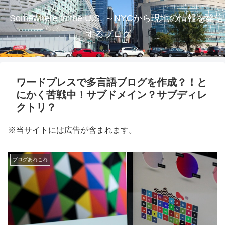
Somewhere in the U.S. ～NYCから現地の情報を発信
するブログ
ワードプレスで多言語ブログを作成？！と
にかく苦戦中！サブドメイン？サブディレ
クトリ？
※当サイトには広告が含まれます。
ブログあれこれ