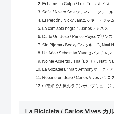
Échame La Culpa / Luis Fonsi
Sofia / Alvaro Solerアルバロ・ソレール
El Perdón / Nicky Jamニッキー・ジャ
La camiseta negra / Juanesフアネス
Darte Un Beso / Prince Royceプ
Sin Pijama / Becky GベッキーG, Na
Un Año / Sebastián Yatraセバスチ
No Me Acuerdo / Thalíaタリア, Na
La Gozadera / Marc Anthonyマ
Robarte un Beso / Carlos Vive
中南米で人気のラテンポップミュージ
La Bicicleta / Carlos Vi