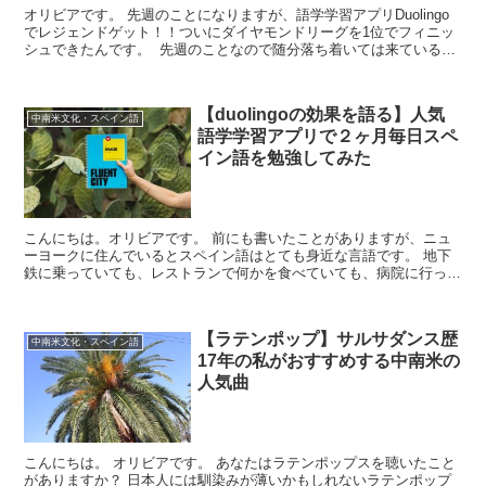
オリビアです。 先週のことになりますが、語学学習アプリDuolingo
でレジェンドゲット！！ついにダイヤモンドリーグを1位でフィニッ
シュできたんです。 先週のことなので随分落ち着いては来ているの
ですがやっぱり今でも嬉しい。 ...
【duolingoの効果を語る】人気
中南米文化・スペイン語
語学学習アプリで２ヶ月毎日スペ
イン語を勉強してみた
こんにちは。オリビアです。 前にも書いたことがありますが、ニュ
ーヨークに住んでいるとスペイン語はとても身近な言語です。 地下
鉄に乗っていても、レストランで何かを食べていても、病院に行って
も、買い物をしていてもスペイン語が聞こえてきます。 ス...
【ラテンポップ】サルサダンス歴
中南米文化・スペイン語
17年の私がおすすめする中南米の
人気曲
こんにちは。 オリビアです。 あなたはラテンポップスを聴いたこと
がありますか？ 日本人には馴染みが薄いかもしれないラテンポップ