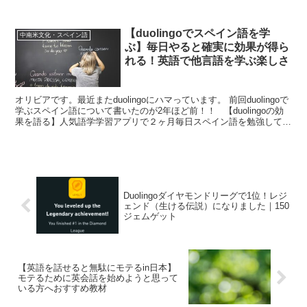
ます。 毎日継続して学習すること...
【duolingoでスペイン語を学
中南米文化・スペイン語
ぶ】毎日やると確実に効果が得ら
れる！英語で他言語を学ぶ楽しさ
オリビアです。最近またduolingoにハマっています。 前回duolingoで
学ぶスペイン語について書いたのが2年ほど前！！ 【duolingoの効
果を語る】人気語学学習アプリで２ヶ月毎日スペイン語を勉強してみ
た この時は完全に趣...
Duolingoダイヤモンドリーグで1位！レジ
ェンド（生ける伝説）になりました｜150
ジェムゲット
【英語を話せると無駄にモテるin日本】
モテるために英会話を始めようと思って
いる方へおすすめ教材