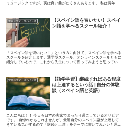
ミュージックですが、実は良い曲がたくさんあります。 私は長年サ
ルサをやっていることもあり、随分前か...
【スペイン語を習いたい】スペイ
中南米文化・スペイン語
ン語を学べるスクール紹介！
「スペイン語を習いたい！」という方に向けて、スペイン語を学べる
スクールを紹介します。通学型スクール、オンラインスクールともに
紹介しているので、これから先生について習ってみようと思っている
方は要チェック！！
【語学学習】継続すればある程度
中南米文化・スペイン語
は上達するという話 | 自分の体験
談（スペイン語と英語）
こんにちは！！ 今日も日本の実家でまったり過ごしているオリビア
です。 自惚れかもしれませんが、最近自分のスペイン語が上達して
きている気がするので「継続と上達」をテーマに書いてみたいと思い