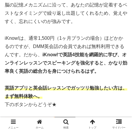
脳の記憶メカニズムに沿って、あなたの記憶が定着するベ
ストなタイミングで繰り返し出題してくれるため、覚えや
すく、忘れにくいのが強みです。
iKnow!は、通常1,500円（1ヶ月プランの場合）ほどかか
るのですが、DMM英会話の会員であれば無料利用できる
んです。だから、
iKnow!で英語4技能を網羅的に学び、オ
ンラインレッスンでスピーキングを強化すると、かなり効
率良く英語の総合力を身につけられるはず。
英語アプリと英会話レッスンでガッツリ勉強したい方は、
まず無料体験へ。
下のボタンからどうぞ★
メニュー
ホーム
検索
トップ
サイドバー