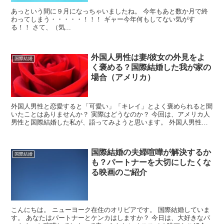
あっという間に９月になっちゃいましたね。 今年もあと数か月で終
わってしまう・・・・・！！！ ギャー今年何もしてない気がす
る！！ さて、（気...
外国人男性は妻/彼女の外見をよ
国際結婚
く褒める？国際結婚した我が家の
場合（アメリカ）
外国人男性と恋愛すると「可愛い」「キレイ」とよく褒められると聞
いたことはありませんか？ 実際はどうなのか？ 今回は、アメリカ人
男性と国際結婚した私が、語ってみようと思います。 外国人男性は
妻/彼女の外見をよく褒めるって本当...
国際結婚の夫婦喧嘩が解決するか
国際結婚
も？パートナーを大切にしたくな
る映画のご紹介
こんにちは。 ニューヨーク在住のオリビアです。 国際結婚していま
す。 あなたはパートナーとケンカはしますか？ 今日は、大好きなパ