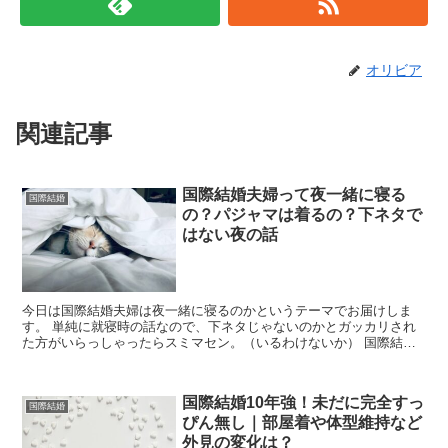
オリビア
関連記事
国際結婚夫婦って夜一緒に寝る
国際結婚
の？パジャマは着るの？下ネタで
はない夜の話
今日は国際結婚夫婦は夜一緒に寝るのかというテーマでお届けしま
す。 単純に就寝時の話なので、下ネタじゃないのかとガッカリされ
た方がいらっしゃったらスミマセン。（いるわけないか） 国際結
婚！外国人夫とは夜一緒に寝るのか？！ ...
国際結婚10年強！未だに完全すっ
国際結婚
ぴん無し｜部屋着や体型維持など
外見の変化は？