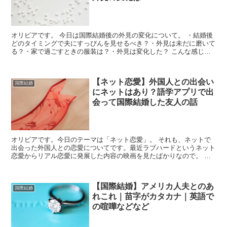
オリビアです。 今日は国際結婚後の外見の変化について。 ・結婚後
どのタイミングで夫にすっぴんを見せるべき？・外見は未だに磨いて
る？・家で過ごすときの服装は？・外見は変化した？ こんな感じの
ことを書いていくつもり。 ...
【ネット恋愛】外国人との出会い
国際結婚
にネットはあり？語学アプリで出
会って国際結婚した友人の話
オリビアです。今日のテーマは「ネット恋愛」。 それも、ネットで
出会った外国人との恋愛についてです。最近ラブハードというネット
恋愛からリアル恋愛に発展した内容の映画を見たばかりなので。 私
の周りにネット恋愛の末結婚した人もいるの...
【国際結婚】アメリカ人夫とのあ
国際結婚
れこれ｜苗字がカタカナ｜英語で
の喧嘩などなど