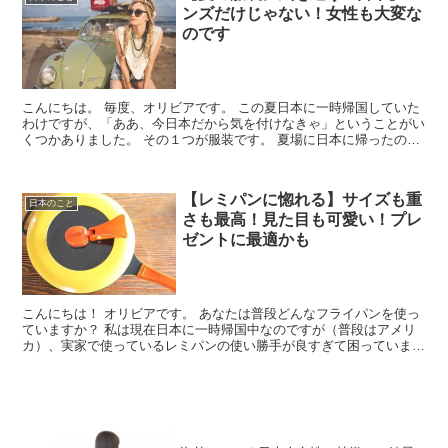
ンズだけじゃない！女性も大変な
のです
こんにちは。 毎度、オリビアです。 この夏日本に一時帰国していた
わけですが、「ああ、今日本だから気を付けなきゃ」ということがい
くつかありました。 その１つが服装です。 夏場に日本に帰ったのは
本当に久しぶりだったので、色々戸惑...
【レミパンに惚れる】サイズも重
日本のこと
さも最高！見た目も可愛い！プレ
ゼントに最適かも
こんにちは！ オリビアです。 あなたは普段どんなフライパンを使っ
ていますか？ 私は現在日本に一時帰国中なのですが（普段はアメリ
カ）、実家で使っているレミパンの使い勝手が良すぎて困っていま
す！！ ...