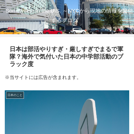
Somewhere in the U.S. ～NYCから現地の情報を発信
するブログ
日本は部活やりすぎ・厳しすぎでまるで軍
隊？海外で気付いた日本の中学部活動のブ
ラック度
※当サイトには広告が含まれます。
日本のこと