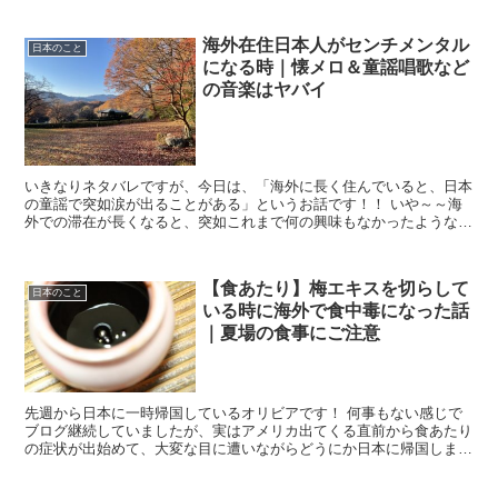
海外在住日本人がセンチメンタル
日本のこと
になる時｜懐メロ＆童謡唱歌など
の音楽はヤバイ
いきなりネタバレですが、今日は、「海外に長く住んでいると、日本
の童謡で突如涙が出ることがある」というお話です！！ いや～～海
外での滞在が長くなると、突如これまで何の興味もなかったような日
本の音楽で涙腺やられてしまうことがあるんですよ。...
【食あたり】梅エキスを切らして
日本のこと
いる時に海外で食中毒になった話
｜夏場の食事にご注意
先週から日本に一時帰国しているオリビアです！ 何事もない感じで
ブログ継続していましたが、実はアメリカ出てくる直前から食あたり
の症状が出始めて、大変な目に遭いながらどうにか日本に帰国しまし
た。 食中毒といえば梅エキス（梅肉エキス...