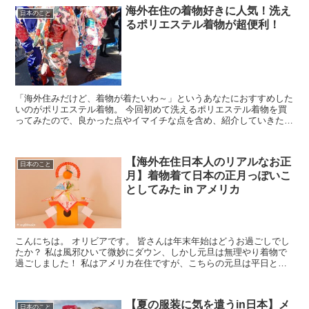
海外在住の着物好きに人気！洗え
日本のこと
るポリエステル着物が超便利！
「海外住みだけど、着物が着たいわ～」というあなたにおすすめした
いのがポリエステル着物。 今回初めて洗えるポリエステル着物を買
ってみたので、良かった点やイマイチな点を含め、紹介していきたい
と思います！ 海外在住の方でも購入できる...
【海外在住日本人のリアルなお正
日本のこと
月】着物着て日本の正月っぽいこ
としてみた in アメリカ
こんにちは。 オリビアです。 皆さんは年末年始はどうお過ごしでし
たか？ 私は風邪ひいて微妙にダウン、しかし元旦は無理やり着物で
過ごしました！ 私はアメリカ在住ですが、こちらの元旦は平日と何
ら変わりません。 特別感がない...
【夏の服装に気を遣うin日本】メ
日本のこと