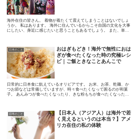
海外在住の皆さん。 着物が着たくて震えてしまうことはないでしょ
うか。 私はあります。 海外に住んでいるからこそ自国の文化を大事
にしたい、身近に感じたいと思うこともあるでしょう。 また、単純
に着物が好き！という方もいることでしょう。 私...
おはぎもどき！海外で無性におは
日本のこと
ぎが食べたくなった時の究極レシ
ピ｜ご飯ときなことあんこで
日常的に日本食に飢えているオリビアです。 お米、お茶、乾麺、か
つお節などは常備していますが、時々食べたくなって困るのが和菓
子。 あんみつが食べたくなったり、きな粉もちが食べたくなった
り、日によってほしいものは変わりますが、今回ど...
【日本人（アジア人）は海外で若
日本のこと
く見えるというのは本当？】アメ
リカ在住の私の体験