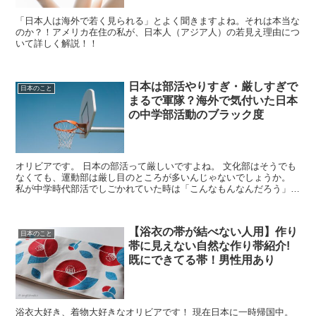
「日本人は海外で若く見られる」とよく聞きますよね。それは本当な
のか？！アメリカ在住の私が、日本人（アジア人）の若見え理由につ
いて詳しく解説！！
日本は部活やりすぎ・厳しすぎで
日本のこと
まるで軍隊？海外で気付いた日本
の中学部活動のブラック度
オリビアです。 日本の部活って厳しいですよね。 文化部はそうでも
なくても、運動部は厳し目のところが多いんじゃないでしょうか。
私が中学時代部活でしごかれていた時は「こんなもんなんだろう」と
思ってましたが、日本を離れてから振り返...
【浴衣の帯が結べない人用】作り
日本のこと
帯に見えない自然な作り帯紹介!
既にできてる帯！男性用あり
浴衣大好き、着物大好きなオリビアです！ 現在日本に一時帰国中。