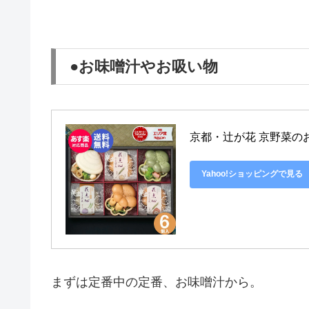
●お味噌汁やお吸い物
京都・辻が花 京野菜の
Yahoo!ショッピングで見る
まずは定番中の定番、お味噌汁から。