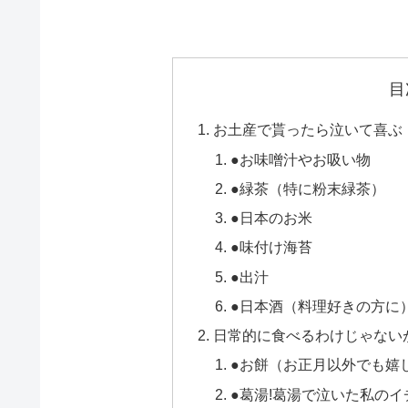
目
お土産で貰ったら泣いて喜ぶ
●お味噌汁やお吸い物
●緑茶（特に粉末緑茶）
●日本のお米
●味付け海苔
●出汁
●日本酒（料理好きの方に
日常的に食べるわけじゃない
●お餅（お正月以外でも嬉
●葛湯!葛湯で泣いた私のイ