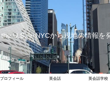
 in the U.S. ～NYCから現地の
プロフィール
英会話
英会話学校