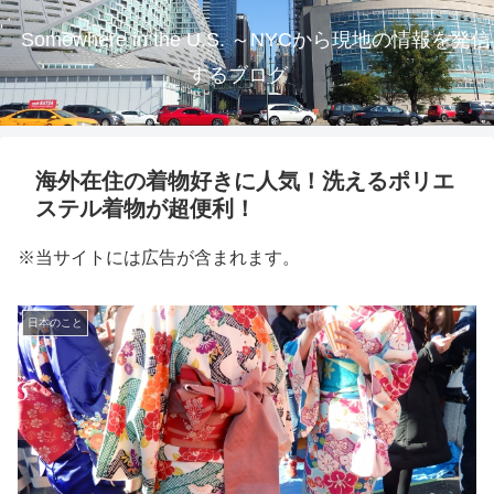
Somewhere in the U.S. ～NYCから現地の情報を発信
するブログ
海外在住の着物好きに人気！洗えるポリエ
ステル着物が超便利！
※当サイトには広告が含まれます。
日本のこと