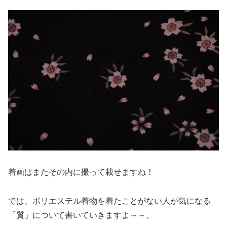
着画はまたその内に撮って載せますね！
では、ポリエステル着物を着たことがない人が気になる
「質」について書いていきますよ～～。