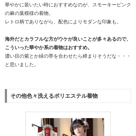
華やかに装いたい時におすすめなのが、スモーキーピンク
の麻の葉模様の着物。
レトロ柄でありながら、配色によりモダンな印象も。
海外だとカラフルな方がウケが良いことが多々あるので、
こういった華やか系の着物はおすすめ。
濃い目の紫とか緑の帯を合わせたら締まりそうだな・・・
と思いました。
その他色々洗えるポリエステル着物