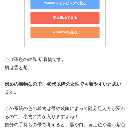
Yahoo!ショッピングで見る
楽天市場で見る
Amazonで見る
こげ茶色の紬風 袷着物です。
柄は雲と菊。
渋めの着物なので、40代以降の女性でも着やすいと思い
ます。
この系統の色の着物は帯や装飾によって随分見え方が変わ
るので、小物に力が入りますよね！
自分の手持ちの帯で考えると、黒や白、黄土色や濃い紫色