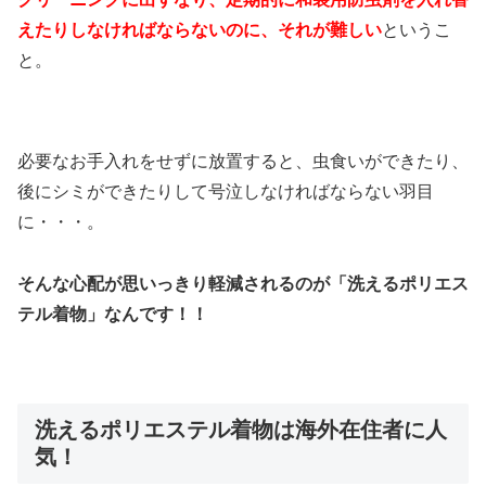
えたりしなければならないのに、それが難しい
というこ
と。
必要なお手入れをせずに放置すると、虫食いができたり、
後にシミができたりして号泣しなければならない羽目
に・・・。
そんな心配が思いっきり軽減されるのが「洗えるポリエス
テル着物」なんです！！
洗えるポリエステル着物は海外在住者に人
気！