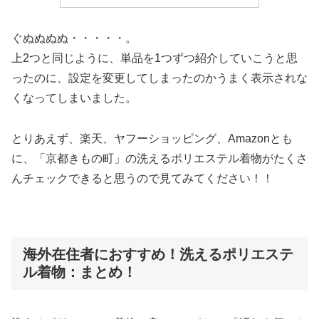
ぐぬぬぬぬ・・・・・。
上2つと同じように、単品を1つずつ紹介していこうと思
ったのに、設定を変更してしまったのかうまく表示されな
くなってしまいました。
とりあえず、楽天、ヤフーショッピング、Amazonとも
に、「京都きもの町」の洗えるポリエステル着物がたくさ
んチェックできると思うので見てみてください！！
海外在住者におすすめ！洗えるポリエステ
ル着物：まとめ！