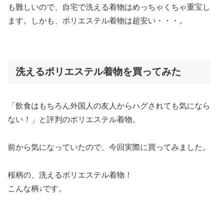
も難しいので、自宅で洗える着物はめっちゃくちゃ重宝し
ます。しかも、ポリエステル着物は超安い・・・。
洗えるポリエステル着物を買ってみた
「飲食はもちろん外国人の友人からハグされても気になら
ない！」と評判のポリエステル着物。
前から気になっていたので、今回実際に買ってみました。
桜柄の、洗えるポリエステル着物！
こんな柄↓です。