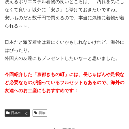
洗えるポリエステル着物の良いところは、「汚れを気にし
なくて良い」以外に「安さ」も挙げておきたいですね。
安いものだと数千円で買えるので、本当に気軽に着物が着
られる～～。
日本だと激安着物は着にくいかもしれないけれど、海外に
はぴったり。
外国人の友達にもプレゼントしたいなーと思いました。
今回紹介した「京都きもの町」には、長じゅばんや足袋な
ど必要なものが揃っているフルセットもあるので、海外の
友達へのお土産にもおすすめです！
日本のこと
着物