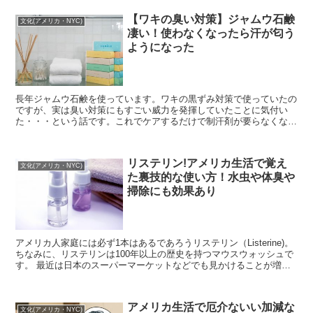
【ワキの臭い対策】ジャムウ石鹸
文化(アメリカ・NYC)
凄い！使わなくなったら汗が匂う
ようになった
長年ジャムウ石鹸を使っています。ワキの黒ずみ対策で使っていたの
ですが、実は臭い対策にもすごい威力を発揮していたことに気付い
た・・・という話です。これでケアするだけで制汗剤が要らなくなる
んだから、スゴイ。
リステリン!アメリカ生活で覚え
文化(アメリカ・NYC)
た裏技的な使い方！水虫や体臭や
掃除にも効果あり
アメリカ人家庭には必ず1本はあるであろうリステリン（Listerine)。
ちなみに、リステリンは100年以上の歴史を持つマウスウォッシュで
す。 最近は日本のスーパーマーケットなどでも見かけることが増え
てきましたが、あなたはリステリ...
アメリカ生活で厄介ないい加減な
文化(アメリカ・NYC)