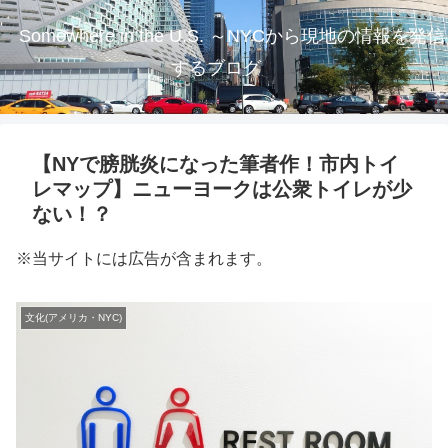
Somewhere in the U.S. ～NYCから現地の情報を発信
するブログ
【NYで膀胱炎になった筆者作！市内トイ
レマップ】ニューヨークは公衆トイレが少
ない！？
※当サイトには広告が含まれます。
文化(アメリカ・NYC)