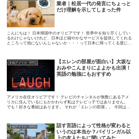
業者｜松居一代の発言にちょっと
だけ理解を示してしまった件
こんにちは！ 日本帰国中のオリビアです！ 世界中を知り尽くしてい
るわけじゃないけれど、日本ほど細やかなサービスを提供してくれる
ところって他にないんじゃないか・・・って日本に帰ってくる度に思
います。 たとえば、 ・宅配便も...
【エレンの部屋が面白い】大坂な
文化(アメリカ・NYC)
おみやこんまりによよかも出演！
英語の勉強にもおすすめ
アメリカ在住オリビアです！ テレビのチャンネルが無数にあるアメ
リカに住んでいるにもかかわらず私はテレビっ子ではありません。
でも！好きな番組はあります。 それが「エレンの部屋」。 今回は、
英語の勉強にもぴったりのこのトー...
話す言語によって性格が変わると
文化(アメリカ・NYC)
いうのは本当か？バイリンガル以
上の友人たちに聞いてみた