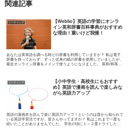
関連記事
【Weblio】英語の学習にオンラ
リーディング
イン英和辞書百科事典がおすすめ
な理由！重いけど我慢！
あなたは英単語を調べる時どの辞書を利用していますか？ 私は電子
辞書を持っておらず、ずっと従来の紙の辞書を使用していましたが、
最近オンライン辞書をメインで使うようになりました。 英和/和英辞
書のWeblio です。 (取り...
【小中学生・高校生にもおすす
リーディング
め】英語で漫画を読んで楽しみな
がら英語力アップ
英語の漫画本を読んで楽に英語力アップ！というのは昔から知られて
いる英語学習法ですが、皆さんやってますか？ 私はこれまで一度も
続いたことがありませんでした。 学生の頃に１～２度トライしたの
ですが、 当時漫画を読む習慣...