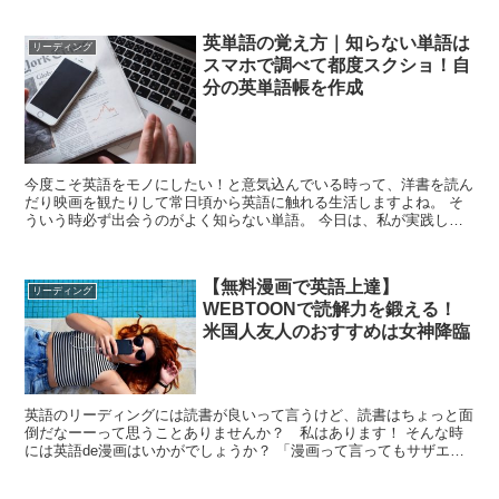
英単語の覚え方｜知らない単語は
リーディング
スマホで調べて都度スクショ！自
分の英単語帳を作成
今度こそ英語をモノにしたい！と意気込んでいる時って、洋書を読ん
だり映画を観たりして常日頃から英語に触れる生活しますよね。 そ
ういう時必ず出会うのがよく知らない単語。 今日は、私が実践して
いる「スマホやタブレットに保存した英語...
【無料漫画で英語上達】
リーディング
WEBTOONで読解力を鍛える！
米国人友人のおすすめは女神降臨
英語のリーディングには読書が良いって言うけど、読書はちょっと面
倒だなーーって思うことありませんか？ 私はあります！ そんな時
には英語de漫画はいかがでしょうか？ 「漫画って言ってもサザエさ
んとかドラえもんとかベタなや...