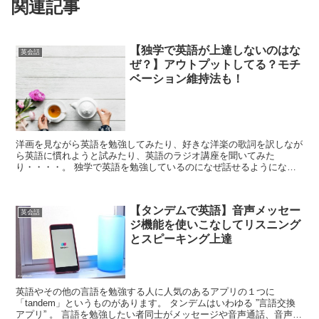
関連記事
【独学で英語が上達しないのはな
英会話
ぜ？】アウトプットしてる？モチ
ベーション維持法も！
洋画を見ながら英語を勉強してみたり、好きな洋楽の歌詞を訳しなが
ら英語に慣れようと試みたり、英語のラジオ講座を聞いてみた
り・・・・。 独学で英語を勉強しているのになぜ話せるようになら
ないの？と悩んでいませんか？私も過去にはそんな思いを...
【タンデムで英語】音声メッセー
英会話
ジ機能を使いこなしてリスニング
とスピーキング上達
英語やその他の言語を勉強する人に人気のあるアプリの１つに
「tandem」というものがあります。 タンデムはいわゆる ”言語交換
アプリ” 。 言語を勉強したい者同士がメッセージや音声通話、音声メ