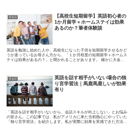
ッセージなどを通してお互いの言語を教えた...
【高校生短期留学】英語初心者の
英会話
1か月留学＋ホームステイは効果
あるのか？筆者体験談
英語を勉強し始めた人や、高校生になった子供を短期留学させるかど
うか迷っているお母さん方から、「１か月程度の短期留学＋ホームス
テイは効果があるの？」と聞かれることがあります。 確かに大金を
払ってもまったく効果がないんだったら、行く意味...
英語を話す相手がいない場合の独
英会話
り言学習法｜馬鹿馬鹿しいが効果
有り
「英語を話す相手がいないから、会話スキルが向上しない」とお悩み
の皆さん。この記事では、私がアメリカに来た当初熱心にやっていた
「独り言学習法」を紹介します。私が実際に効果を実感できた方法を
紹介するので、要チェックです！