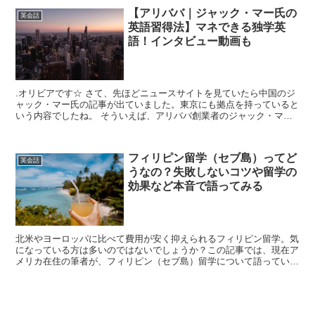
【アリババ｜ジャック・マー氏の
英会話
英語習得法】マネできる独学英
語！インタビュー動画も
.オリビアです☆ さて、先ほどニュースサイトを見ていたら中国のジ
ャック・マー氏の記事が出ていました。東京にも拠点を持っていると
いう内容でしたね。 そういえば、アリババ創業者のジャック・マー
氏の英語学習法が独特だったことを思い出...
フィリピン留学（セブ島）ってど
英会話
うなの？失敗しないコツや留学の
効果など本音で語ってみる
北米やヨーロッパに比べて費用が安く抑えられるフィリピン留学。気
になっている方は多いのではないでしょうか？この記事では、現在ア
メリカ在住の筆者が、フィリピン（セブ島）留学について語っていま
す。効果や失敗しないコツ、おすすめの留学エージェント（学校）に
ついても紹介しているので、要チェックです！