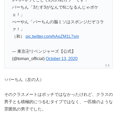
パーちん「3たす3がなんで6になるんじゃボケ
ェ！」
ぺーやん「パーちんの脳ミソはスポンジだぞコラ
ァ！」
（和）
pic.twitter.com/hAoZM1L7sm
— 東京卍リベンジャーズ【公式】
(@toman_official)
October 13, 2020
↑パーちん（左の人）
そのクラスメートはボッチではなかったけれど、クラスの
男子とも積極的につるむタイプではなく、一匹狼のような
雰囲気の男子でした。