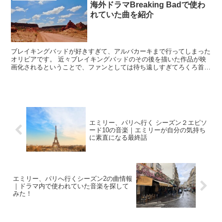
海外ドラマBreaking Badで使わ
れていた曲を紹介
ブレイキングバッドが好きすぎて、アルバカーキまで行ってしまった
オリビアです。 近々ブレイキングバッドのその後を描いた作品が映
画化されるということで、ファンとしては待ち遠しすぎてろくろ首並
みに首が伸びています。 今日はドラマ、ブ...
エミリー、パリへ行く シーズン２エピソ
ード10の音楽｜エミリーが自分の気持ち
に素直になる最終話
エミリー、パリへ行くシーズン2の曲情報
｜ドラマ内で使われていた音楽を探して
みた！