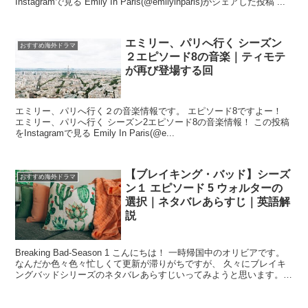
Instagramで見る Emily In Paris(@emilyinparis)がシェアした投稿 ...
エミリー、パリへ行く シーズン
おすすめ海外ドラマ
２エピソード8の音楽｜ティモテ
が再び登場する回
エミリー、パリへ行く２の音楽情報です。 エピソード8ですよー！
エミリー、パリへ行く シーズン2エピソード8の音楽情報！ この投稿
をInstagramで見る Emily In Paris(@e...
【ブレイキング・バッド】シーズ
おすすめ海外ドラマ
ン１ エピソード 5 ウォルターの
選択｜ネタバレあらすじ｜英語解
説
Breaking Bad-Season 1 こんにちは！ 一時帰国中のオリビアです。
なんだか色々色々忙しくて更新が滞りがちですが、 久々にブレイキ
ングバッドシリーズのネタバレあらすじいってみようと思います。よ
ろしく！ ...