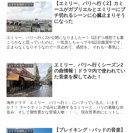
【エミリー、パリへ行く2】カミ
おすすめ海外ドラマ
ーユがガブリエルとエミリーにブ
チ切れるシーンに心臓止まりそう
になった
エミリー、パリへ行く2が公開になりましたー！ 1話ずつ感想でも書
こうかなと思っていたのに、一気見しちゃって今6話目鑑賞中です。
止まらなくなりそうなので一旦止めて、感想を。 それも一番気にな
ってた「エミリーとガブリエルはどうな...
エミリー、パリへ行くシーズン2
おすすめ海外ドラマ
の曲情報｜ドラマ内で使われてい
た音楽を探してみた！
海外ドラマ「エミリー、パリへ行く」にハマっている人、います
か？！ マーケティング会社に勤務するエミリーと、パリの素敵な街
並み、そして個性豊かな登場人物・・・。 現在世界的にヒットして
いるドラマの１つです。 そんな「エミリー、パ...
【ブレイキング・バッドの音楽】
おすすめ海外ドラマ