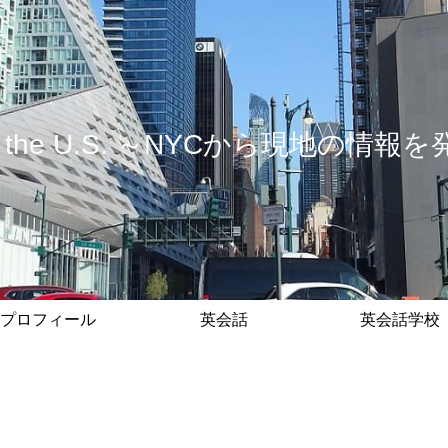
 in the U.S. ～NYCから現地の
プロフィール
英会話
英会話学校