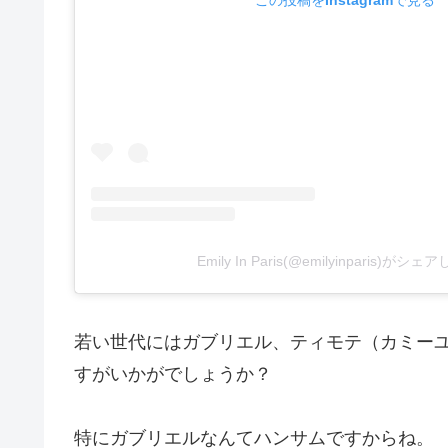
Emily In Paris(@emilyinparis)がシ
若い世代にはガブリエル、ティモテ（カミー
すがいかがでしょうか？
特にガブリエルなんてハンサムですからね。