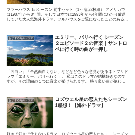
フラーハウス 1stシーズン 前半セット（1～7話/2枚組） アメリカで
は1987年から8年間、そして日本では1993年から4年間にわたり放送
していた大人気海外ドラマ、フルハウスをご覧になったことのある方
は多いのではないでしょう...
エミリー、パリへ行く シーズン
おすすめ海外ドラマ
２エピソード２の音楽｜サントロ
ペに行く時の曲が一押し
「面白い」「全然面白くない」などなど色々な意見があるネトフリド
ラマ「エミリー、パリへ行く」。 私はこのドラマが結構好きなので
すが、その理由の１つに音楽が挙げられます。 時々良い曲が使われ
てるんですよ。 今、たまたまシーズン2エ...
ロズウェル星の恋人たちシーズン
おすすめ海外ドラマ
1感想！【海外ドラマ】
好きで好きで仕方ないドラマ「ロズウェル星の恋人たち」。シーズン