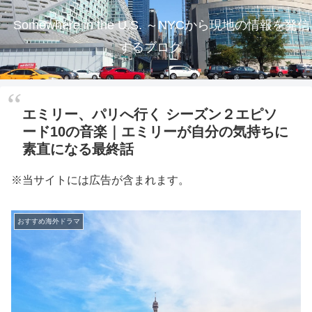
Somewhere in the U.S. ～NYCから現地の情報を発信
するブログ
エミリー、パリへ行く シーズン２エピソ
ード10の音楽｜エミリーが自分の気持ちに
素直になる最終話
※当サイトには広告が含まれます。
おすすめ海外ドラマ