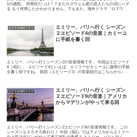
1の感想。 何周目だっけ！？またロズウェル星の恋人たちの沼にハマ
る もう何周したかわかりません。でもまた、海外ドラマ「ロズウェ
ル星の恋人たち」にハマっています。定期...
エミリー、パリへ行く シーズン
おすすめ海外ドラマ
２エピソード4の音楽｜カミーユ
に手紙を書く回
エミリー、パリへ行くシーズン2の音楽情報です。 今回はエピソード
4（4話）。 エピソード4といえば、エミリーがカミーユに謝罪の手紙
を書く回ですね。 前回（エピソード3）の音楽紹介はこちらから↓ エ
ミリー、パリ...
エミリー、パリへ行く シーズン
おすすめ海外ドラマ
２エピソード9の音楽｜アメリカ
からマデリンがやって来る回
エミリー、パリへ行くシーズン2エピソード9の音楽情報です。 この
シーズンもそろそろ終わり！ 今回（9話）ではアメリカからエミリー
の上司マデリンがやって来て波乱の予感？ エミリー、パリへ行くシ