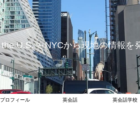
 in the U.S. ～NYCから現地の
プロフィール
英会話
英会話学校