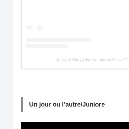
Emily In Paris(@emilyinparis)がシ
Un jour ou l’autre/Juniore