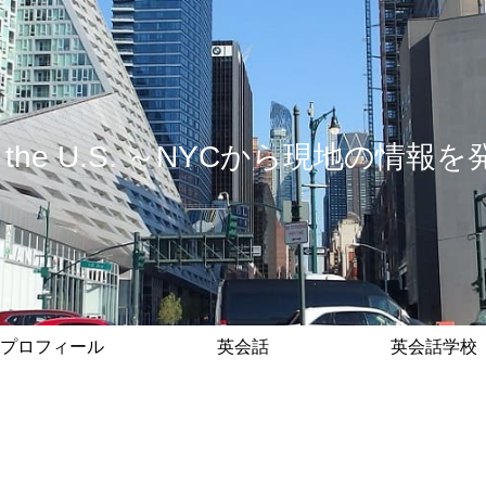
 in the U.S. ～NYCから現地の
プロフィール
英会話
英会話学校