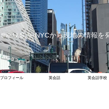
 in the U.S. ～NYCから現地の
プロフィール
英会話
英会話学校