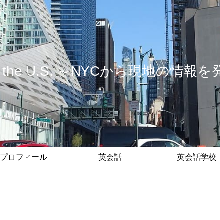
 in the U.S. ～NYCから現地の
プロフィール
英会話
英会話学校