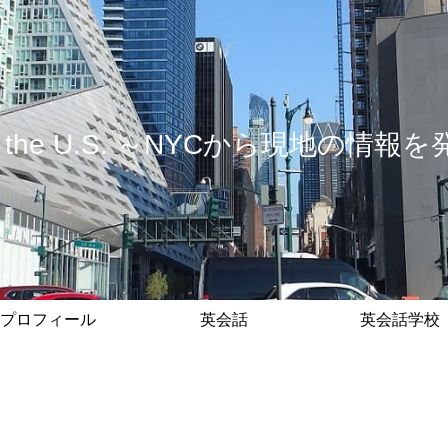
 in the U.S. ～NYCから現地の
プロフィール
英会話
英会話学校