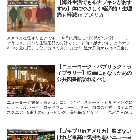
【海外生活でも布ナプキンがおす
文化(アメリカ・NYC)
すめ】体にやさしく経済的！生理
痛も軽減 in アメリカ
アメリカ在住オリビアです。 今日は男性には関係がない話・・・。
そうです。ズバリ生理用品のお話です。 以前は紙ナプキンと布ナプ
キンを量に応じて使い分けてきましたが、数か月前からほぼ完全に布
ナプキンに移行しました。 ...
【ニューヨーク・パブリック・ラ
文化(アメリカ・NYC)
イブラリー】映画にもなったあの
公共図書館訪れるべし
ニューヨーク観光と言えば、エンパイア・ステート・ビルディングに
セントラルパーク、ロックフェラーセンター、自由の女神、タイムズ
スクエア、5番街のショッピング、美術館などなど、、 見どころがい
っぱいで退屈することがありません。 でも...
【ゴキブリinアメリカ】飛ばない
文化(アメリカ・NYC)
けれど最高に気持ち悪いニューヨ