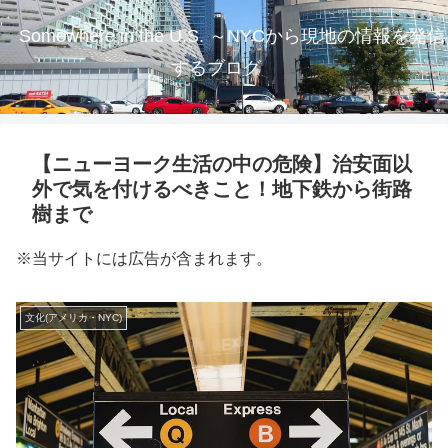
Somewhere in the U.S. ～NYCから現地の情報を発信
するブログ
【ニューヨーク生活の中の危険】治安面以
外で気を付けるべきこと！地下鉄から街路
樹まで
※当サイトには広告が含まれます。
文化(アメリカ・NYC)