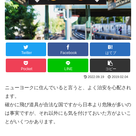
Twitter
Facebook
はてブ
Pocket
LINE
コピー
2022.09.19
2019.02.04
ニューヨークに住んでいると言うと、よく治安を心配され
ます。
確かに飛び道具が合法な国ですから日本より危険が多いの
は事実ですが、それ以外にも気を付けておいた方がよいこ
とがいくつかあります。