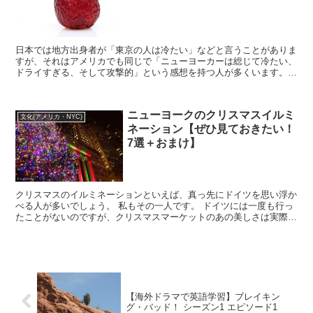
日本では地方出身者が「東京の人は冷たい」などと言うことがありま
すが、それはアメリカでも同じで「ニューヨーカーは総じて冷たい、
ドライすぎる、そして攻撃的」という感想を持つ人が多くいます。本
当にニューヨーカーはドライで冷たいのか？ニューヨーク...
ニューヨークのクリスマスイルミ
文化(アメリカ・NYC)
ネーション【ぜひ見ておきたい！
7選＋おまけ】
クリスマスのイルミネーションといえば、真っ先にドイツを思い浮か
べる人が多いでしょう。 私もその一人です。 ドイツには一度も行っ
たことがないのですが、クリスマスマーケットのあの美しさは実際目
の前で見ると卒倒してしまうかもし...
【海外ドラマで英語学習】ブレイキン
グ・バッド！ シーズン1 エピソード1