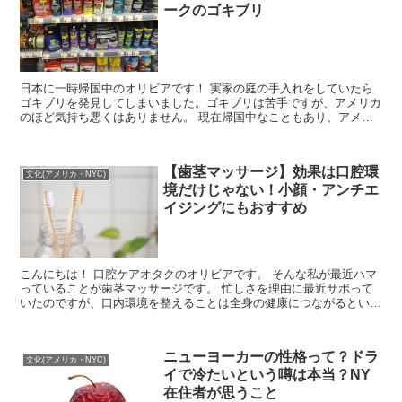
ークのゴキブリ
日本に一時帰国中のオリビアです！ 実家の庭の手入れをしていたら
ゴキブリを発見してしまいました。ゴキブリは苦手ですが、アメリカ
のほど気持ち悪くはありません。 現在帰国中なこともあり、アメリ
カのゴキブリのことはあまり考えたくないの...
【歯茎マッサージ】効果は口腔環
文化(アメリカ・NYC)
境だけじゃない！小顔・アンチエ
イジングにもおすすめ
こんにちは！ 口腔ケアオタクのオリビアです。 そんな私が最近ハマ
っていることが歯茎マッサージです。 忙しさを理由に最近サボって
いたのですが、口内環境を整えることは全身の健康につながるという
ことで再開！ するとやはり気持ち...
ニューヨーカーの性格って？ドラ
文化(アメリカ・NYC)
イで冷たいという噂は本当？NY
在住者が思うこと