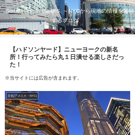
Somewhere in the U.S. ～NYCから現地の情報を発信
するブログ
【ハドソンヤード】ニューヨークの新名
所！行ってみたら丸１日潰せる楽しさだっ
た！
※当サイトには広告が含まれます。
文化(アメリカ・NYC)