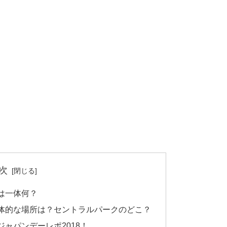
次
は一体何？
体的な場所は？セントラルパークのどこ？
ャパンデーレポ2018！