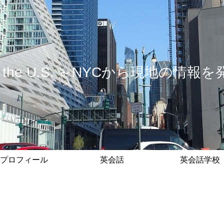
 in the U.S. ～NYCから現地の
プロフィール
英会話
英会話学校