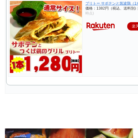
ブリトー サボテンと筑波鶏（1
価格：1382円（税込、送料別)
時点)
楽