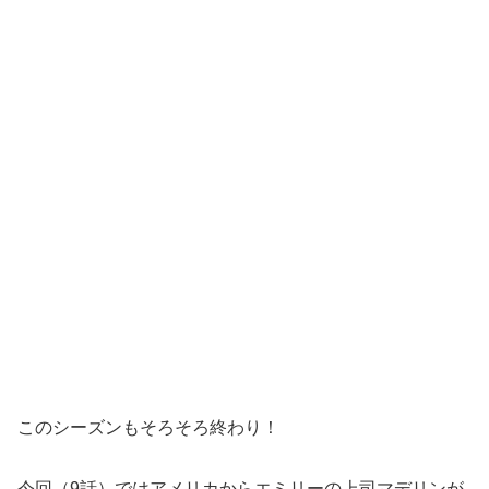
このシーズンもそろそろ終わり！
今回（9話）ではアメリカからエミリーの上司マデリンが