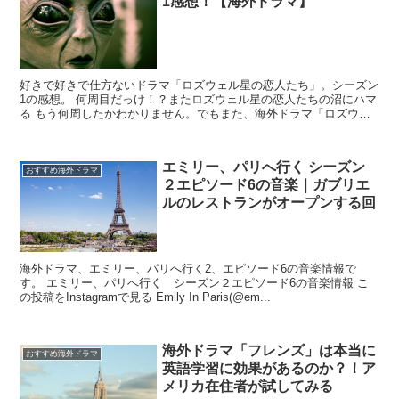
1感想！【海外ドラマ】
好きで好きで仕方ないドラマ「ロズウェル星の恋人たち」。シーズン
1の感想。 何周目だっけ！？またロズウェル星の恋人たちの沼にハマ
る もう何周したかわかりません。でもまた、海外ドラマ「ロズウェ
ル星の恋人たち」にハマっています。定期...
エミリー、パリへ行く シーズン
おすすめ海外ドラマ
２エピソード6の音楽｜ガブリエ
ルのレストランがオープンする回
海外ドラマ、エミリー、パリへ行く2、エピソード6の音楽情報で
す。 エミリー、パリへ行く シーズン２エピソード6の音楽情報 こ
の投稿をInstagramで見る Emily In Paris(@em...
海外ドラマ「フレンズ」は本当に
おすすめ海外ドラマ
英語学習に効果があるのか？！ア
メリカ在住者が試してみる