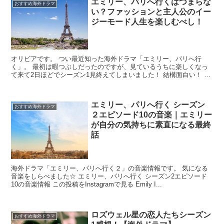
エミリー、パリへ行くはつまらな
おすすめ海外ドラマ
い？ファッションと主人公のイー
ジーモード人生を楽しむべし！
オリビアです。 つい最近知った海外ドラマ「エミリー、パリへ行
く」。 最初は暇つぶしだったのですが、見ているうちに楽しくなっ
て来て2日ほどでシーズン1見終えてしまいました！ 結構面白い！ し
かし、巷では「超つまらん」「面白...
エミリー、パリへ行く シーズン
おすすめ海外ドラマ
２エピソード10の音楽｜エミリー
が自分の気持ちに素直になる最終
話
海外ドラマ「エミリー、パリへ行く２」の音楽情報です。 気になる
音楽をしらべました☆ エミリー、パリへ行く シーズン2エピソード
10の音楽情報 この投稿をInstagramで見る Emily I...
ロズウェル星の恋人たちシーズン
おすすめ海外ドラマ