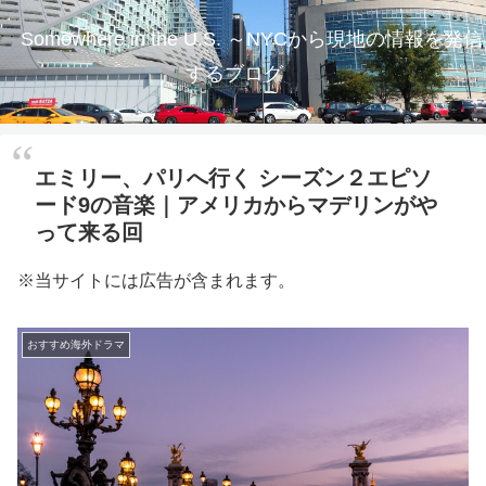
Somewhere in the U.S. ～NYCから現地の情報を発信
するブログ
エミリー、パリへ行く シーズン２エピソ
ード9の音楽｜アメリカからマデリンがや
って来る回
※当サイトには広告が含まれます。
おすすめ海外ドラマ