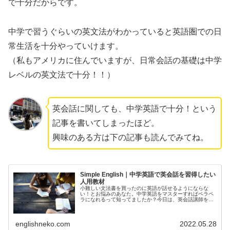
で十分だから
です。
中学で習うぐらいの英文法がわかっていると英語圏での日
常生活を十分やっていけます。
（私もアメリカに住んでいますが、日常会話の基礎は中学
レベルの英文法で十分！！）
英会話に関しても、中学英語で十分！という
記事を書いてしまったほど。
興味のある方は下の記事も読んでみてね。
Simple English｜中学英語で英会話を習得したい
人用教材
小難しい文法書を買ったのに英語が話せるようにならな
い！とお悩みのあなた。中学英語をマスターすればペラペ
ラになれるって知ってましたか？今日は、英会話講師をし
ている私が、おすすめの教材を紹介！Simpleな英語でペラ
ペラを目指しましょう！
englishneko.com
2022.05.28