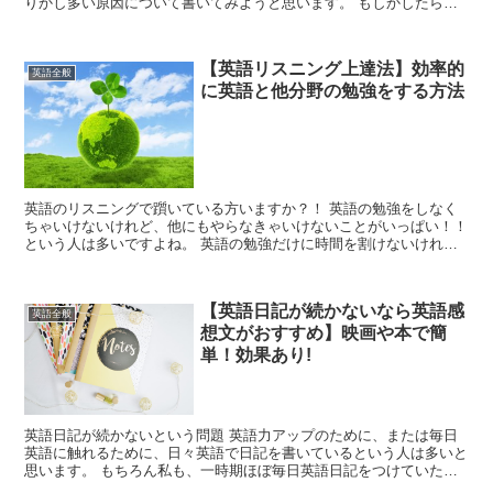
りかし多い原因について書いてみようと思います。 もしかしたらあ
なたが悩んでいる理由がわかるかも！！ ...
【英語リスニング上達法】効率的
英語全般
に英語と他分野の勉強をする方法
英語のリスニングで躓いている方いますか？！ 英語の勉強をしなく
ちゃいけないけれど、他にもやらなきゃいけないことがいっぱい！！
という人は多いですよね。 英語の勉強だけに時間を割けないけれ
ど、真剣にリスニングのレベルも上げなきゃいけ...
【英語日記が続かないなら英語感
英語全般
想文がおすすめ】映画や本で簡
単！効果あり!
英語日記が続かないという問題 英語力アップのために、または毎日
英語に触れるために、日々英語で日記を書いているという人は多いと
思います。 もちろん私も、一時期ほぼ毎日英語日記をつけていたこ
とがあります。 当時はイギリスにホー...