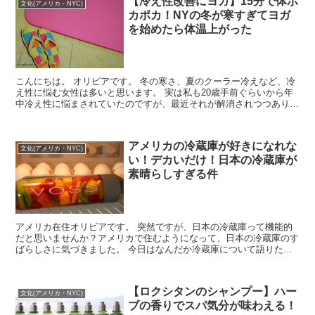
【冷え性改善にヨガ】15分で体ポ
文化(アメリカ・NYC)
カポカ！NYの冬が寒すぎてヨガ
を始めたら体温上がった
こんにちは。 オリビアです。 冬の寒さ、夏のクーラー冷えなど、冷
え性に悩む女性は多いと思います。 実は私も20歳手前ぐらいから年
中冷え性に悩まされていたのですが、最近それが解消されつつありま
す。 その秘密はヨガです。 ...
アメリカの冷蔵庫が好きになれな
文化(アメリカ・NYC)
い！デカいだけ！日本の冷蔵庫が
素晴らしすぎる件
アメリカ在住オリビアです。 突然ですが、日本の冷蔵庫って機能的
だと思いませんか？アメリカで住むようになって、日本の冷蔵庫のす
ばらしさに気づきました。 今日はなんだか冷蔵庫について語りたい
気分！おつきあい４６４９！（死語） ...
【ロクシタンのシャンプー】ハー
文化(アメリカ・NYC)
ブの香りでスパ気分が味わえる！