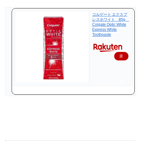
コルゲート エクスプ
レスホワイト 85g
Colgate Optic White
Express White
Toothpaste
楽
天
で
購
入