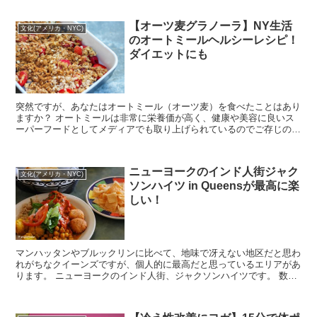
【オーツ麦グラノーラ】NY生活
文化(アメリカ・NYC)
のオートミールヘルシーレシピ！
ダイエットにも
突然ですが、あなたはオートミール（オーツ麦）を食べたことはあり
ますか？ オートミールは非常に栄養価が高く、健康や美容に良いス
ーパーフードとしてメディアでも取り上げられているのでご存じの方
もいらっしゃるでしょう。 ただ、ちょっ...
ニューヨークのインド人街ジャク
文化(アメリカ・NYC)
ソンハイツ in Queensが最高に楽
しい！
マンハッタンやブルックリンに比べて、地味で冴えない地区だと思わ
れがちなクイーンズですが、個人的に最高だと思っているエリアがあ
ります。 ニューヨークのインド人街、ジャクソンハイツです。 数年
前に公開された映画、「ニューヨーク、...