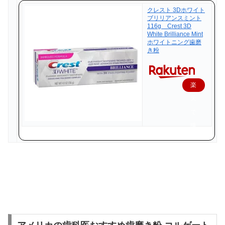
クレスト 3Dホワイト
ブリリアンスミント
116g Crest 3D
White Brilliance Mint
ホワイトニング歯磨
き粉
楽
天
で
購
入