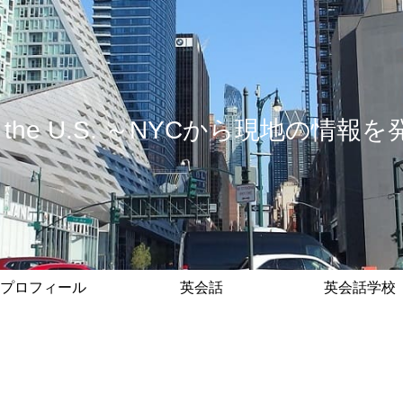
 in the U.S. ～NYCから現地の
プロフィール
英会話
英会話学校