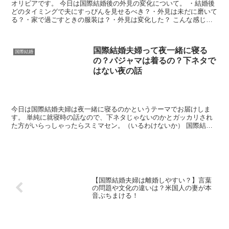
オリビアです。 今日は国際結婚後の外見の変化について。 ・結婚後
どのタイミングで夫にすっぴんを見せるべき？・外見は未だに磨いて
る？・家で過ごすときの服装は？・外見は変化した？ こんな感じの
ことを書いていくつもり。 ...
国際結婚夫婦って夜一緒に寝る
国際結婚
の？パジャマは着るの？下ネタで
はない夜の話
今日は国際結婚夫婦は夜一緒に寝るのかというテーマでお届けしま
す。 単純に就寝時の話なので、下ネタじゃないのかとガッカリされ
た方がいらっしゃったらスミマセン。（いるわけないか） 国際結
婚！外国人夫とは夜一緒に寝るのか？！ ...
【国際結婚夫婦は離婚しやすい？】言葉
の問題や文化の違いは？米国人の妻が本
音ぶちまける！