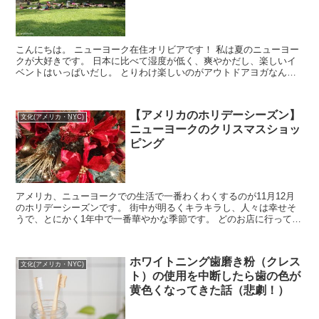
こんにちは。 ニューヨーク在住オリビアです！ 私は夏のニューヨー
クが大好きです。 日本に比べて湿度が低く、爽やかだし、楽しいイ
ベントはいっぱいだし。 とりわけ楽しいのがアウトドアヨガなんで
す。 NY在住者だけでなく、短期滞...
【アメリカのホリデーシーズン】
文化(アメリカ・NYC)
ニューヨークのクリスマスショッ
ピング
アメリカ、ニューヨークでの生活で一番わくわくするのが11月12月
のホリデーシーズンです。 街中が明るくキラキラし、人々は幸せそ
うで、とにかく1年中で一番華やかな季節です。 どのお店に行っても
大勢の人がクリスマスシ...
ホワイトニング歯磨き粉（クレス
文化(アメリカ・NYC)
ト）の使用を中断したら歯の色が
黄色くなってきた話（悲劇！）