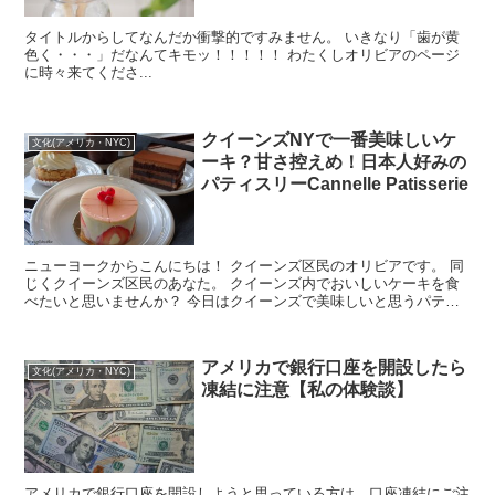
タイトルからしてなんだか衝撃的ですみません。 いきなり「歯が黄
色く・・・」だなんてキモッ！！！！！ わたくしオリビアのページ
に時々来てくださ...
クイーンズNYで一番美味しいケ
文化(アメリカ・NYC)
ーキ？甘さ控えめ！日本人好みの
パティスリーCannelle Patisserie
ニューヨークからこんにちは！ クイーンズ区民のオリビアです。 同
じくクイーンズ区民のあなた。 クイーンズ内でおいしいケーキを食
べたいと思いませんか？ 今日はクイーンズで美味しいと思うパティ
スリーと、そこで私が一番好きなケーキ...
アメリカで銀行口座を開設したら
文化(アメリカ・NYC)
凍結に注意【私の体験談】
アメリカで銀行口座を開設しようと思っている方は、口座凍結にご注