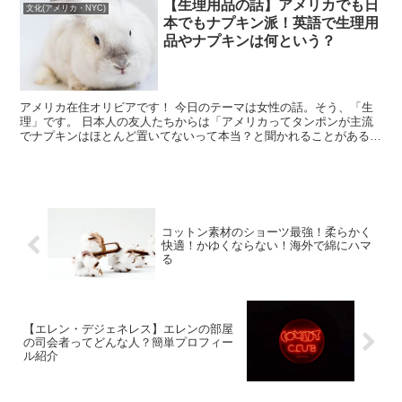
【生理用品の話】アメリカでも日
文化(アメリカ・NYC)
本でもナプキン派！英語で生理用
品やナプキンは何という？
アメリカ在住オリビアです！ 今日のテーマは女性の話。そう、「生
理」です。 日本人の友人たちからは「アメリカってタンポンが主流
でナプキンはほとんど置いてないって本当？と聞かれることがあるの
ですが、今日はその辺についても書いてみた...
コットン素材のショーツ最強！柔らかく
快適！かゆくならない！海外で綿にハマ
る
【エレン・デジェネレス】エレンの部屋
の司会者ってどんな人？簡単プロフィー
ル紹介