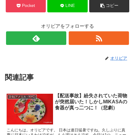
Pocket
LINE
コピー
オリビアをフォローする
オリビア
関連記事
【配送事故】紛失されていた荷物
文化(アメリカ・NYC)
が突然届いた！しかしMIKASAの
食器が真っ二つに！（悲劇）
こんにちは。オリビアです。 日本は連日猛暑ですね。久しぶりに真
夏に日本にいるわけですが、もう溶けそうです。今日は1つ、ニュー