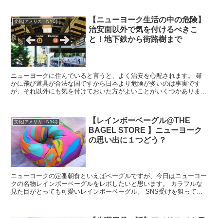
【ニューヨーク生活の中の危険】
文化(アメリカ・NYC)
治安面以外で気を付けるべきこ
と！地下鉄から街路樹まで
ニューヨークに住んでいると言うと、よく治安を心配されます。 確
かに飛び道具が合法な国ですから日本より危険が多いのは事実です
が、それ以外にも気を付けておいた方がよいことがいくつかありま
す。 今回は治安以外の面で危ないと思うことをシェアしたい...
【レインボーベーグル@THE
文化(アメリカ・NYC)
BAGEL STORE 】ニューヨーク
の思い出に１つどう？
ニューヨークの定番朝食といえばベーグルですが、今日はニューヨー
クの名物レインボーベーグルをレポしたいと思います。 カラフルな
見た目がとっても可愛いレインボーベーグル。 SNS受けを狙って毎
日たくさんの人が店を訪れています。 ニ...